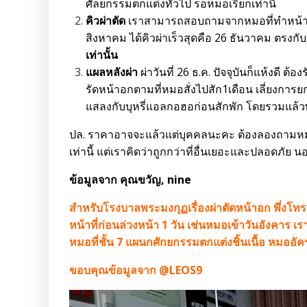
ศัลยกรรมตกแต่งทั่วไป รอหมอเรียกเท่านี้
คิวผ่าตัด
เราสามารถสอบถามจากหมอที่ทำหน้าที่จ
สิงหาคม ได้คิวผ่าเร็วสุดคือ 26 ธันวาคม ตรงก
เท่านั้น
แผลหลังผ่า
ผ่าวันที่ 26 ธ.ค. ปัจจุบันก็แห้งดี
รัดหน้าอกตามที่หมอสั่งไปสัก1เดือน เลี่ยงการ
แสลงกับบุหรี่แอลกอฮอก่อนสักพัก โดยรวมแล้วพ
ปล. ราคาอาจจะแล้วแต่บุคคลนะคะ ต้องลองถามหมอ
เท่านี้ แต่เราคิดว่าถูกกว่าที่อื่นเยอะและปลอดภั
ข้อมูลจาก คุณขวัญ, nine
สำหรับโรงบาลพระมงกุฏเรื่องผ่าตัดหน้าอก พึ่งโ
หน้าที่ก่อนล่วงหน้า 1 วัน เช่นหมอเข้าวันอังคาร เราก
หมอที่ชั้น 7 แผนกศักยกรรมตกแต่งชิ้นเนื้อ หมออัคร
ขอบคุณข้อมูลจาก @LEOS9