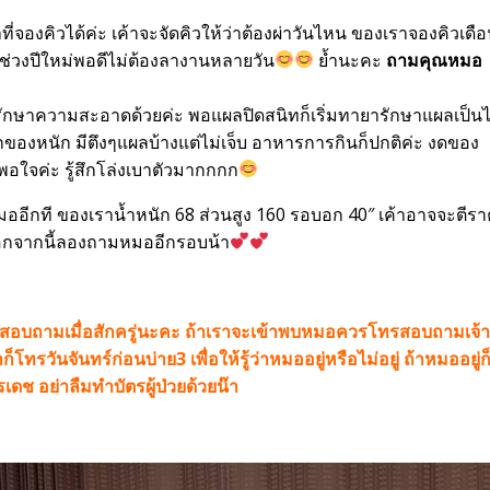
องคิวได้ค่ะ เค้าจะจัดคิวให้ว่าต้องผ่าวันไหน ของเราจองคิวเดื
ับช่วงปีใหม่พอดีไม่ต้องลางานหลายวัน
ย้ำนะคะ
ถามคุณหมอ
 ต้องรักษาความสะอาดด้วยค่ะ พอแผลปิดสนิทก็เริ่มทายารักษาแผลเป็นไ
ยกของหนัก มีตึงๆแผลบ้างแต่ไม่เจ็บ อาหารการกินก็ปกติค่ะ งดของ
อใจค่ะ รู้สึกโล่งเบาตัวมากกกก
อีกที ของเราน้ำหนัก 68 ส่วนสูง 160 รอบอก 40″ เค้าอาจจะตีร
ย นอกจากนี้ลองถามหมออีกรอบน้า
ทรสอบถามเมื่อสักครู่นะคะ ถ้าเราจะเข้าพบหมอควรโทรสอบถามเจ้า
็โทรวันจันทร์ก่อนบ่าย3 เพื่อให้รู้ว่าหมออยู่หรือไม่อยู่ ถ้าหมออยู่
เดช อย่าลืมทำบัตรผู้ป่วยด้วยน๊า