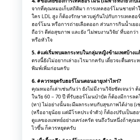
4. #ข้อเสียของการเทคฮอร์โมน (เฉพาะที่เกี่ยวกับเ
จากที่คุณหมอเก็บสถิติมา การเทคฮอร์โมนชายทำให้
ใคร LDL สูง ก็ต้องรักษาควบคู่กันไปกับการเทคฮอ
ฮอร์โมน หรือการถ่ายเลือดออก ส่วนการกินน้ำเยอะ
ถือว่า ดีต่อสุขภาพ และยัง ‘ไม่พบงานวิจัย’ ที่
หรือหัวใจ
5. #แต่เริ่มพบผลกระทบในกลุ่มหญิงข้ามเพศบ้างแล
ตรงนี้ยังไม่อยากเล่าอะไรมากครับ เดี๋ยวจะตื่นต
พิมพ์เพิ่มก่อนครับ
6. #ควรหยุดรับฮอร์โมนตอนอายุเท่าไหร่?
คุณหมอก็เล่าเช่นกันว่า ยังไม่มีงานวิจัยชัดเจนว่า ต้
ในวัย 60 – 70 ปี ที่รับฮอร์โมนบำบัด ก็ต้องมีการล
(ทา) ไม่อย่างนั้นจะมีผลกระทบกับสุขภาพได้ง่าย (เช่
(หรืออายุน้อย แต่มีโรคประจำตัว) ก็ต้องปรับเป็นฮ
ดูแลของแพทย์อย่างเคร่งครัด จนถึงวันหนึ่งถ้าคุ
ไวขึ้น ก็ควรหยุดครับ