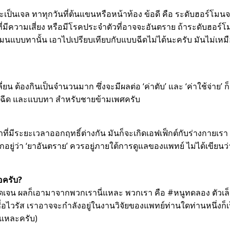
็นเจล ทาทุกวันที่ต้นแขนหรือหน้าท้อง ข้อดี คือ ระดับฮอร์โมน
ที่มีความเสี่ยง หรือมีโรคประจำตัวที่อาจจะอันตราย ถ้าระดับฮอร์
์โมนแบบทานั้น เอาไปเปรียบเทียบกับแบบฉีดไม่ได้นะครับ มันไม่เหม
น ต้องกินเป็นจำนวนมาก ซึ่งจะมีผลต่อ ‘ค่าตับ’ และ ‘ค่าใช้จ่าย’ ก
แบบฉีด และแบบทา สำหรับชายข้ามเพศครับ
าที่มีระยะเวลาออกฤทธิ์ต่างกัน มันก็จะเกิดเอฟเฟ็กต์กับร่างกายเรา 
ู่ว่า ‘ยาอันตราย’ ควรอยู่ภายใต้การดูแลของแพทย์ ไม่ได้เขียนว่
ือครับ?
เจน ผลก็เอามาจากพวกเรานี่แหละ พวกเรา คือ #หนูทดลอง ตัวเล็ก 
ชื้อไวรัส เราอาจจะกำลังอยู่ในงานวิจัยของแพทย์ท่านใดท่านหนึ่งก็เ
นแหละครับ)