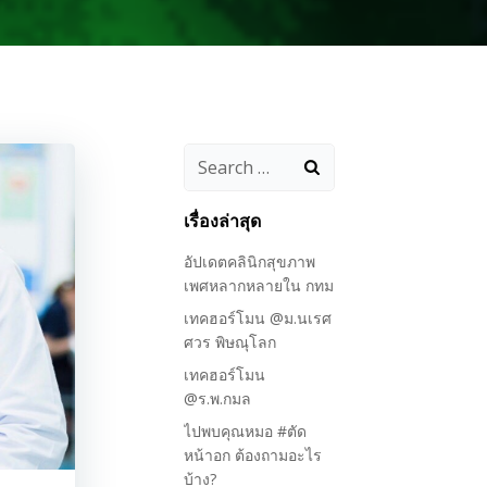
Search
for:
เรื่องล่าสุด
อัปเดตคลินิกสุขภาพ
เพศหลากหลายใน กทม
เทคฮอร์โมน @ม.นเรศ
ศวร พิษณุโลก
เทคฮอร์โมน
@ร.พ.กมล
ไปพบคุณหมอ #ตัด
หน้าอก ต้องถามอะไร
บ้าง?