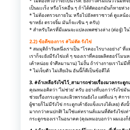
* ไม่ต้องห่วงว่าจะเป็นโรค: ยิ่งถ้าใครมีแนวโน้มที่จ
เป็นมะเร็ง หรือโรคอื่น ๆ ถ้าได้ตัดออกมันก็หายห่วง
* ไม่ต้องตรวจภายใน: หรือไปอัลตราซาวด์ ดูแลน้องรัง
ขาหยั่ง ตรวจจิ๋ม มันก็จะเขิน ๆ ครับ)
* สำหรับใครที่มีแผนจะแปลงเพศช่วงล่าง (ต่อจู๋) ในไ
2.2) ข้อดีของการ #ไม่ตัด รังไข่
* สมมุติถ้าวันหนึ่งเราเป็น “โรคอะไรบางอย่าง” ที่แพ
เราก็จะยังมีรังไข่แท้ ๆ ของเราที่คอยผลิตฮอร์โมนหญิง
เค้าหน่อย จำศีลมานาน) ไม่งั้น ถ้าร่างกายเราไม่ม
* ไม่เจ็บตัว ไม่เสียเงิน อันนี้ก็ตีเป็นข้อดีได้
3. #ถ้าเหลือรังไข่ไว้_สามารถช่วยเรื่องมวลกระดูก
คุณหมอคิดว่า ‘ไม่ช่วย’ ครับ อย่างที่บอกว่ารังไ
ช่วยเรื่องกระดูกและผิวพรรณยังไง แต่ที่แน่ ๆ #การร
ผู้ชายก็ไม่มีรังไข่ กระดูกเค้ายังแข็งแรงได้เลย) ด
มากกว่าคนปกติ! ไม่ใช่แค่ทรานส์แมนที่ตัดรังไข่เท่
กระดูกของเราในอนาคต (คุณหมอบอกว่า ผมเองก็ยั