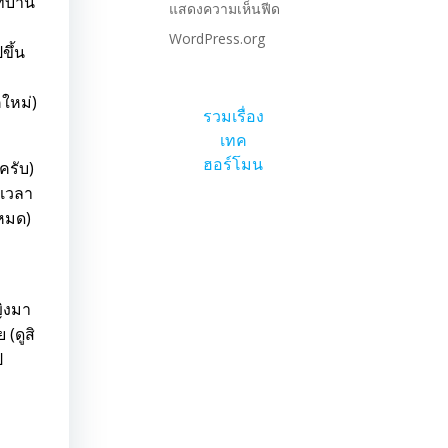
ี่บ้าน
แสดงความเห็นฟีด
WordPress.org
ขึ้น
คใหม่)
รวมเรื่อง
เทค
ฮอร์โมน
ครับ)
้เวลา
นหมด)
ญิงมา
(ดูสิ
ป