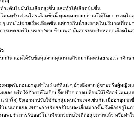
ลือด)
ระดับไขมันในเลือดสูงขึ้น และทำให้เลือดข้นขึ้น
ร์โมนครับ ส่วนใครเลือดข้นนี้ คุณหมอบอกว่า แก้ได้โดยการลดโด
 ๆ แทบไม่ช่วยเรื่องเลือดข้น แต่การกินน้ำสะอาดในปริมาณที่เห
บอกว่า การเทคฮอร์โมนของ ‘ชายข้ามเพศ’ มีผลกระทบกับหลอดเลือดใน
้ว
ระหนกกัน แอดได้รับข้อมูลจากคุณหมอสิระมานิดหน่อย ขอเวลาศึกษ
องหยุดรับตอนอายุเท่าไหร่ แต่ที่แน่ ๆ อ้างอิงจาก ผู้ชายหรือผู้หญิงแท
ดโดสลง หรือใช้ตัวยาที่ไม่ดีดปรื๊ดปร๊าด อาจเปลี่ยนให้ใช้ฮอร์โมนแ
น หัวใจ) จึงเอามาปรับใช้กับกลุ่มคนข้ามเพศเช่นกัน เมื่ออายุมากขึ
อร์โมนแบบเจล เพราะการรับฮอร์โมนจะเสี่ยงมากขึ้น จึงต้องอยู่ในก
ณหมอพบว่า การรับฮอร์โมนมีผลกระทบไม่ดีต่อสุขภาพแล้ว หรือทำใ