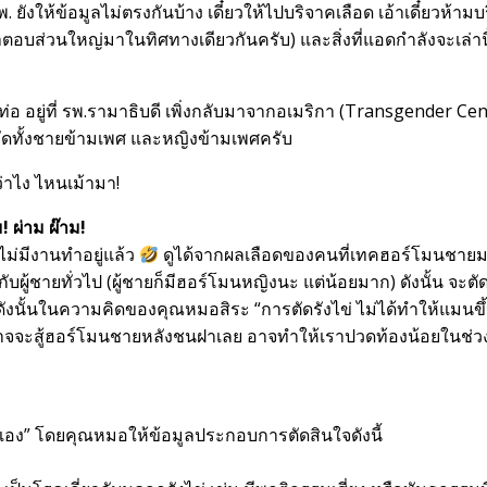
 ยังให้ข้อมูลไม่ตรงกันบ้าง เดี๋ยวให้ไปบริจาคเลือด เอ้าเดี๋ยวห้าม
คำตอบส่วนใหญ่มาในทิศทางเดียวกันครับ) และสิ่งที่แอดกำลังจะเล่านี
อ อยู่ที่ รพ.รามาธิบดี เพิ่งกลับมาจากอเมริกา (Transgender Cent
ัดทั้งชายข้ามเพศ และหญิงข้ามเพศครับ
ไง ไหนเม้ามา!
! ผ่าม ผ๊าม!
ม่มีงานทำอยู่แล้ว
ดูได้จากผลเลือดของคนที่เทคฮอร์โมนชาย
ผู้ชายทั่วไป (ผู้ชายก็มีฮอร์โมนหญิงนะ แต่น้อยมาก) ดังนั้น จะตัด
ดังนั้นในความคิดของคุณหมอสิระ “การตัดรังไข่ ไม่ได้ทำให้แมนขึ
 ก็อาจจะสู้ฮอร์โมนชายหลังชนฝาเลย อาจทำให้เราปวดท้องน้อยในช่
จเอง” โดยคุณหมอให้ข้อมูลประกอบการตัดสินใจดังนี้