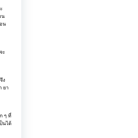
จะ
โมน
ือน
็จะ
จึง
า ยา
ๆ ที่
ป็นได้