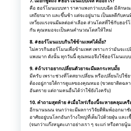
7. เมื่อกี้พูดถึง #ฮอร์โมนแบบเจล คืออะไร?
คือ ฮอร์โมนแบบทา ราคาแพงกว่าแบบฉีด มีลักษณะเป
เสถียรมาก และขึ้นช้า แต่จะอยู่นาน เป็นผลดีกับคน
เหวี่ยงแรงจนมีผลต่อค่าเลือด ส่วนโดสที่ใช้กับฮอร
กัน คุณหมอจะเป็นคนคำนวณโดสให้ใหม่
8. #ฮอร์โมนแบบกินใช้ข้ามเพศได้มั้ย?
ไม่ควรกินฮอร์โมนเพื่อข้ามเพศ เพราะกว่ามันจะเปลี่ย
แพงมาก ดังนั้น ทุกวันนี้ คุณหมอจึงใช้ฮอร์โมน
9. #ถ้าเราอยากเปลี่ยนตัวยาจะมีผลกระทบมั้ย
มีครับ เพราะช่วงที่โดสยาเปลี่ยน หรือเปลี่ยนไปใช้ย
ต้องอยู่ภายใต้การดูแลของคุณหมอ (ขวดยาติดฉลากอย
อันตราย แต่ถามคนอื่นได้ว่าใช้ยังไงครับ)
10. คำถามสุดท้าย #เมื่อไหร่เรื่องนี้จะหายคลุมเคร
อีกนานนนน จนกว่าจะมีผลการวิจัยตีพิมพ์ออกมาชัด
อาศัยอยู่บนโลกอันกว้างใหญ่ที่เต็มไปด้วยฝุ่น และเ
(จนกว่าแก๊งหนูตะเภาอย่างเรา ๆ จะแก่ หรือตายนู้