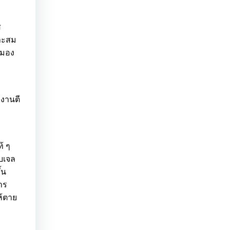
ส
มาะสม
สมอง
างานตี
้ ๆ
บบเจล
้น
าร
ห้ตาย