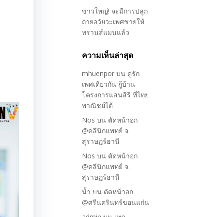
ข่าวใหญ่! จะมีการปลูก
ถ่ายอวัยวะเพศชายให้
ทรานส์แมนแล้ว
ความเห็นล่าสุด
mhuenpor
บน
คู่รัก
เพศเดียวกัน กู้บ้าน
โครงการแสนสิริ ที่ไทย
พาณิชย์ได้
Nos
บน
ตัดหน้าอก
@คลีนิกแพทย์ จ.
สุราษฎร์ธานี
Nos
บน
ตัดหน้าอก
@คลีนิกแพทย์ จ.
สุราษฎร์ธานี
น้ำ
บน
ตัดหน้าอก
@ศรีนครินทร์ขอนแก่น
admin
บน
เทค