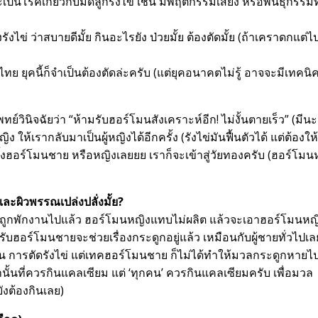
ะเป็นโรคเกี่ยวกับมดลูกรังไข่ เช่น มีพฤติกรรมเสี่ยง หรือพันธุกรรมท
ไข่ ว่าสบายดีมั้ย กินอะไรยัง ป่วยมั้ย ต้องตัดมั้ย (ถ้าเคราดกแต่ไป
ทย ยุคนี้ก็จำเป็นต้องตัดล่ะครับ (แต่ยุคอนาคตไม่รู้ อาจจะมีเทคนิ
ทย์วินิจฉัยว่า “ห้ามรับฮอร์โมนสังเคราะห์อีก! ไม่งั้นตายเร็ว” (มีนะ
 ให้เรากลับมาเป็นผู้หญิงได้อีกครั้ง (รังไข่มันฟื้นตัวได้ แต่ต้องให
ีทั้งฮอร์โมนชาย หรือหญิงเลยยย เราก็จะเข้าสู่วัยทองครับ (ฮอร์โม
และผิวพรรณเปล่งปลั่งมั้ย?
ข่มันถูกพักงานไปแล้ว ฮอร์โมนหญิงแทบไม่ผลิต แล้วจะเอาฮอร์โมนห
ับฮอร์โมนชายจะช่วยเรื่องกระดูกอยู่แล้ว เหมือนกับผู้ชายทั่วไปเลย 
ังนั้น การตัดรังไข่ แต่เทคฮอร์โมนชาย ก็ไม่ได้ทำให้มวลกระดูกหายไ
านั้นที่ควรกินแคลเซียม แต่ ‘ทุกคน’ ควรกินแคลเซียมครับ เพื่อมวล
งต้องกินเลย)