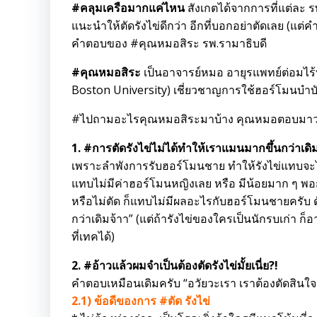
#คลุมเครือมากแค่ไหน
สังเกตได้จากการที่แต่ละ รพ.
แนะนำให้ตัดรังไข่ดีกว่า อีกที่บอกอย่าตัดเลย (แต่
คำตอบของ #คุณหมอสิระ รพ.รามาธิบดี
#คุณหมอสิระ
เป็นอาจารย์หมอ อายุรแพทย์ต่อมไร้ท่
Boston University) เชี่ยวชาญการใช้ฮอร์โมนบำบ
#ไปถามอะไรคุณหมอสิระมาบ้าง คุณหมอตอบมาว่า
1. #การตัดรังไข่ไม่ได้ทำให้เราแมนมากขึ้นกว่าเดิม
เพราะลำพังการรับฮอร์โมนชาย ทำให้รังไข่แทบจะไ
แทบไม่มีค่าฮอร์โมนหญิงเลย หรือ มีน้อยมาก ๆ พอกับ
หรือไม่ตัด ก็แทบไม่มีผลอะไรกับฮอร์โมนชายครับ 
กว่าเดิมจ้าา” (แต่ถ้ารังไข่ของใครเป็นนักรบเก่า
ที่เทคได้)
2. #อ้าวแล้วผมจำเป็นต้องตัดรังไข่มั้ยเนี่ย?!
คำตอบเหมือนเดิมครับ “อวัยวะเรา เราต้องตัดสินใ
2.1) ข้อดีของการ #ตัด รังไข่