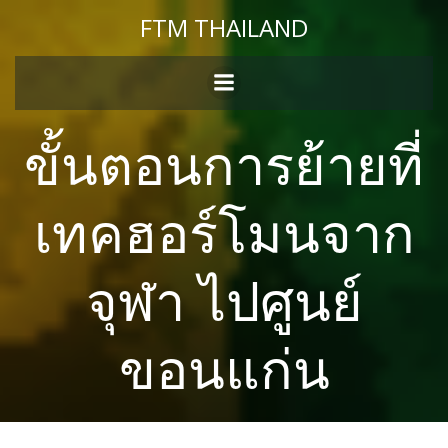
Skip
FTM THAILAND
to
content
ขั้นตอนการย้ายที่
เทคฮอร์โมนจาก
จุฬา ไปศูนย์
ขอนแก่น