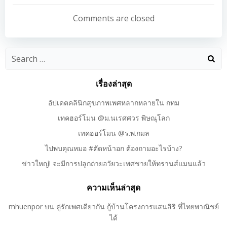
เรื่อง
เรื่อง
Comments are closed
Search
for:
เรื่องล่าสุด
อัปเดตคลินิกสุขภาพเพศหลากหลายใน กทม
เทคฮอร์โมน @ม.นเรศศวร พิษณุโลก
เทคฮอร์โมน @ร.พ.กมล
ไปพบคุณหมอ #ตัดหน้าอก ต้องถามอะไรบ้าง?
ข่าวใหญ่! จะมีการปลูกถ่ายอวัยวะเพศชายให้ทรานส์แมนแล้ว
ความเห็นล่าสุด
mhuenpor
บน
คู่รักเพศเดียวกัน กู้บ้านโครงการแสนสิริ ที่ไทยพาณิชย์
ได้