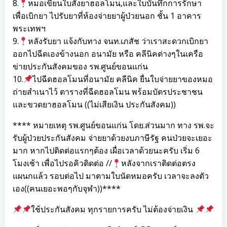
8.
หมอเขียนใบสั่งยาฮอลโมน,และใบบันทึกการรักษา
เพื่อเบิกยา ไปรับยาที่ห้องจ่ายยาผู้ป่วยนอก ชั้น 1 อาคาร
พระเทพฯ
9.
หลังรับยา แจ้งกับทาง จนท.เภสัช ว่าเราสะดวกเบิกยา
ออกไปฉีดเองข้างนอก อนามัย หรือ คลีนิคต่างๆในเครือ
ข่ายประกันสังคมของ รพ.ศูนย์ขอนแก่น
10.
ไปฉีดฮอลโมนที่อนามัย คลีนิค ยื่นใบจ่ายยาของหมอ
ถ่ายสำเนาไว้ ตารางที่ฉีดฮอลโมน พร้อมบัตรประชาชน
และขวดยาฮอลโมน ((ไม่เสียเงิน ประกันสังคม))
**** หมายเหตุ รพ.ศูนย์ขอนแก่น โดย.ส่วนมาก ทาง รพ.จะ
รับผู้ป่วยประกันสังคม จ่ายยาด้วยงบภาษีรัฐ คนป่วยจะเยอะ
มาก หากไปติดต่อแรกๆต้อง เผื่อเวลาด้วยนะครับ เริ่ม 6
โมงเช้า เพื่อไปรอคิวติดต่อ //
หลังจากเราติดต่อตรง
แผนกแล้ว รอบต่อไป มาตามใบนัดหมอครับ เวลาจะลงตัว
เอง((คนเยอะพอๆกับจุฬา))****
ใช้ประกันสังคม ทุกรายการครับ ไม่ต้องจ่ายเงิน